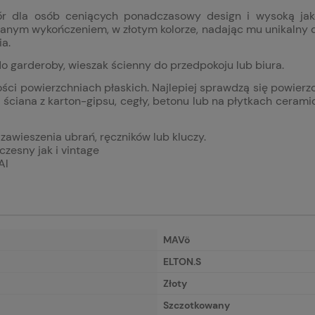
r dla osób ceniących ponadczasowy design i wysoką jak
wanym wykończeniem, w złotym kolorze, nadając mu unikalny 
ia.
o garderoby, wieszak ścienny do przedpokoju lub biura.
 powierzchniach płaskich. Najlepiej sprawdzą się powierzch
ściana z karton-gipsu, cegły, betonu lub na płytkach cera
awieszenia ubrań, ręczników lub kluczy.
czesny jak i vintage
Al
MAVö
ELTON.S
Złoty
Szczotkowany