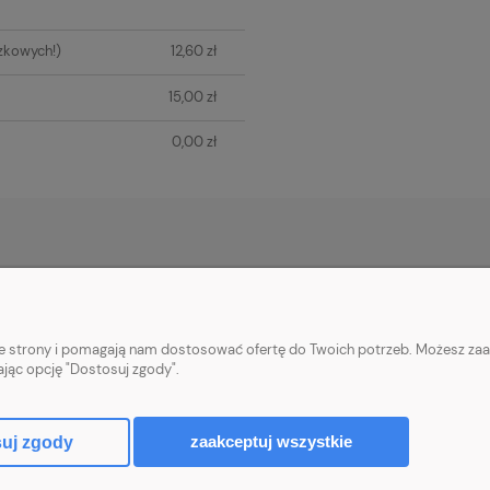
zkowych!)
12,60 zł
15,00 zł
0,00 zł
PŁATNOŚCI I DOSTAWA
INFORMACJE
Płatności za zamówienia
Informacje o cook
nie strony i pomagają nam dostosować ofertę do Twoich potrzeb. Możesz zaa
Wysyłka i koszty dostawy
Polityka prywatn
ając opcję "Dostosuj zgody".
Realizacja zamówień
Upusty i rabaty
zaakceptuj wszystkie
uj zgody
Sklep internetowy Shoper.pl