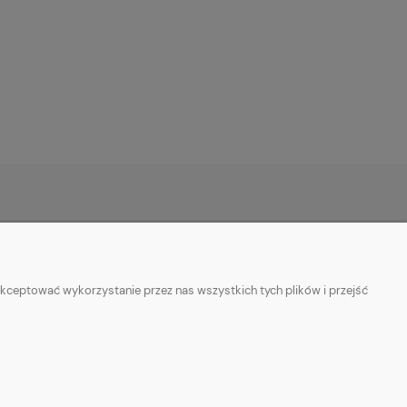
O NAS
ie
Kontakt z nami
kceptować wykorzystanie przez nas wszystkich tych plików i przejść
ości
Facebook
Informacje o sprzedawcy