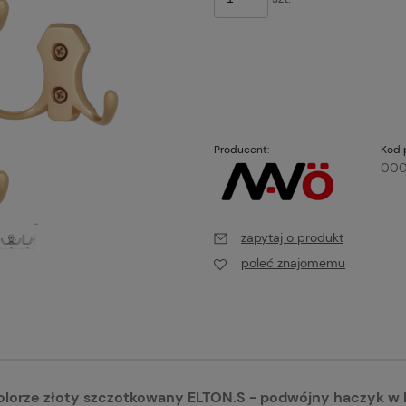
Producent:
Kod 
000
zapytaj o produkt
poleć znajomemu
kolorze złoty szczotkowany ELTON.S - podwójny haczyk w