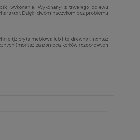
ość wykonania. Wykonany z trwałego odlewu
charakter.
Dzięki dwóm haczykom bez problemu
nie tj.: płyta meblowa lub lite drewno (montaż
micznych (montaż za pomocą kołków rozporowych