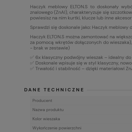
Haczyk meblowy ELTON.S to doskonały wybó
znalowego (ZnAl), charakteryzuje się szczotko
powiesisz na nim kurtki, klucze lub inne akcesor
Sprawdzi się doskonale jako: Haczyk meblowy d
Haczyk ELTON.S można zamontować na większości
za pomocą wkrętów dołączonych do wieszaka), 
- brak w zestawie)
✅ 6x klasyczny podwójny wieszak – idealny do z
✅ Doskonale wpisuje się w styl klasyczny, nowo
✅ Trwałość i stabilność – dzięki materiałowi Zn
DANE TECHNICZNE
Producent
Nazwa produktu
Kolor wieszaka
Wykończenie powierzchni