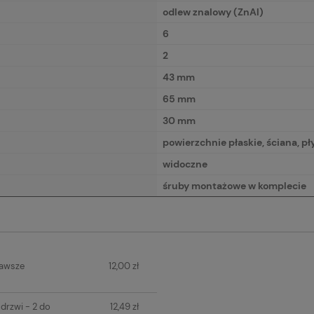
odlew znalowy (ZnAl)
6
2
43 mm
65 mm
30 mm
powierzchnie płaskie, ściana, p
widoczne
śruby montażowe w komplecie
IERA
zawsze
12,00 zł
H KOSZTÓW
drzwi - 2 do
12,49 zł