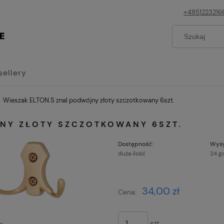
+4851223216
sellery
Wieszak ELTON.S znal podwójny złoty szczotkowany 6szt.
NY ZŁOTY SZCZOTKOWANY 6SZT.
Dostępność:
Wysy
duża ilość
24 g
Cena nie z
34,00 zł
Cena:
płatności
szt.