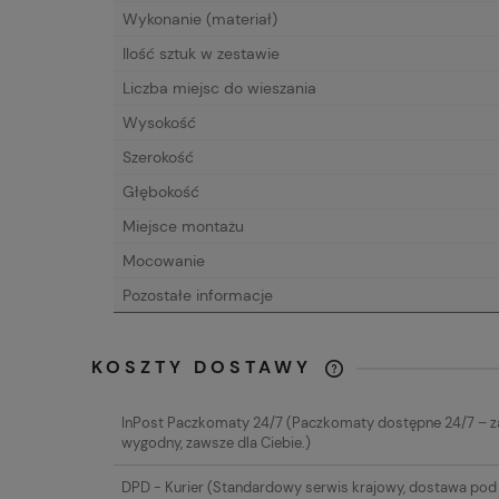
Wykonanie (materiał)
Ilość sztuk w zestawie
Liczba miejsc do wieszania
Wysokość
Szerokość
Głębokość
Miejsce montażu
Mocowanie
Pozostałe informacje
KOSZTY DOSTAWY
CENA NIE ZAW
InPost Paczkomaty 24/7
(Paczkomaty dostępne 24/7 – 
EWENTUALNYC
wygodny, zawsze dla Ciebie.)
PŁATNOŚCI
DPD - Kurier
(Standardowy serwis krajowy, dostawa pod 