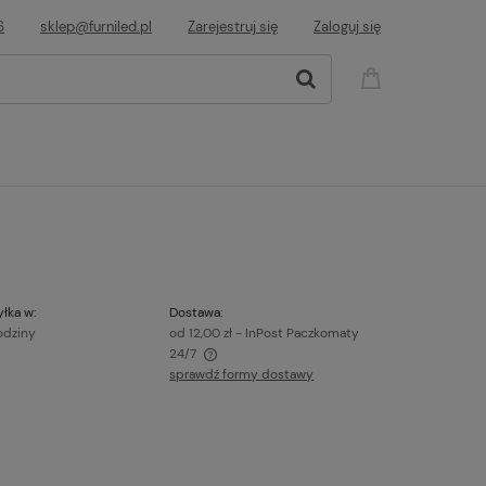
6
sklep@furniled.pl
Zarejestruj się
Zaloguj się
łka w:
Dostawa:
odziny
od 12,00 zł
- InPost Paczkomaty
24/7
sprawdź formy dostawy
awiera ewentualnych kosztów