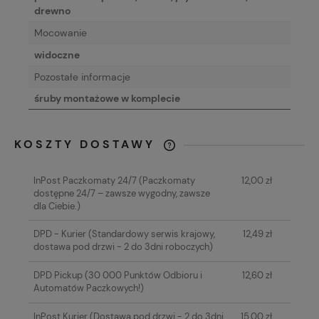
drewno
Mocowanie
widoczne
Pozostałe informacje
śruby montażowe w komplecie
KOSZTY DOSTAWY
CENA NIE ZAWIERA EWENTUALNYCH
KOSZTÓW PŁATNOŚCI
InPost Paczkomaty 24/7
(Paczkomaty
12,00 zł
dostępne 24/7 – zawsze wygodny, zawsze
dla Ciebie.)
DPD - Kurier
(Standardowy serwis krajowy,
12,49 zł
dostawa pod drzwi - 2 do 3dni roboczych)
DPD Pickup
(30 000 Punktów Odbioru i
12,60 zł
Automatów Paczkowych!)
InPost Kurier
(Dostawa pod drzwi - 2 do 3dni
15,00 zł