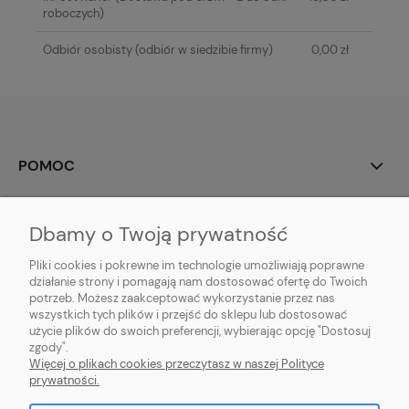
roboczych)
Odbiór osobisty
(odbiór w siedzibie firmy)
0,00 zł
POMOC
MOJE KONTO
Dbamy o Twoją prywatność
PŁATNOŚCI I DOSTAWA
Pliki cookies i pokrewne im technologie umożliwiają poprawne
działanie strony i pomagają nam dostosować ofertę do Twoich
potrzeb. Możesz zaakceptować wykorzystanie przez nas
INFORMACJE
wszystkich tych plików i przejść do sklepu lub dostosować
użycie plików do swoich preferencji, wybierając opcję "Dostosuj
O NAS
zgody".
Więcej o plikach cookies przeczytasz w naszej Polityce
prywatności.