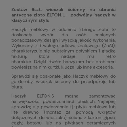
Zestaw 6szt. wieszak ścienny na ubrania
antyczne złoto ELTON.L - podwójny haczyk w
klasycznym stylu
Haczyk meblowy w odcieniu starego złota to
doskonały wybór dla osób ceniących
ponadczasowy design i wysoką jakość wykonania.
Wykonany z trwałego odlewu znalowego (ZnAl),
charakteryzuje się subtelnym połyskiem i gładką
fakturą, która nadaje mu retro
charakter.
Dzięki dwóm haczykom bez problemu
powiesisz na nim kurtki, klucze lub inne akcesoria.
Sprawdzi się doskonale jako: Haczyk meblowy do
garderoby, wieszak ścienny do przedpokoju lub
biura.
Haczyk ELTON.S można zamontować
na większości powierzchniach płaskich. Najlepiej
sprawdzą się powierzchnie tj.: płyta meblowa lub
lite drewno (montaż za pomocą wkrętów
dołączonych do wieszaka), ściana z karton-gipsu,
cegły, betonu lub na płytkach ceramicznych