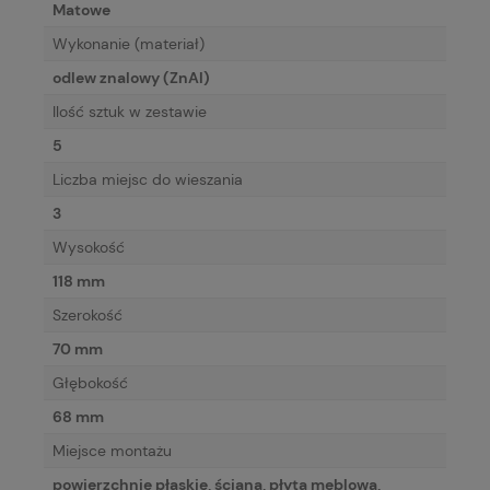
Matowe
Wykonanie (materiał)
odlew znalowy (ZnAl)
Ilość sztuk w zestawie
5
Liczba miejsc do wieszania
3
Wysokość
118 mm
Szerokość
70 mm
Głębokość
68 mm
Miejsce montażu
powierzchnie płaskie, ściana, płyta meblowa,