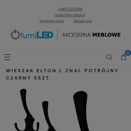
+48512232166
sklep@furniled.pl
Zarejestruj się
Zaloguj się
WIESZAK ELTON.L ZNAL POTRÓJNY
CZARNY 5SZT.