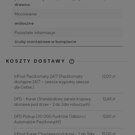
drewno
Mocowanie
widoczne
Pozostałe informacje
śruby montażowe w komplecie
KOSZTY DOSTAWY
CENA NIE ZAWIERA EWENTUALNYCH
KOSZTÓW PŁATNOŚCI
InPost Paczkomaty 24/7
(Paczkomaty
12,00 zł
dostępne 24/7 – zawsze wygodny, zawsze
dla Ciebie.)
DPD - Kurier
(Standardowy serwis krajowy,
12,49 zł
dostawa pod drzwi - 2 do 3dni roboczych)
DPD Pickup
(30 000 Punktów Odbioru i
12,60 zł
Automatów Paczkowych!)
InPost Kurier
(Dostawa pod drzwi - 2 do 3dni
15,00 zł