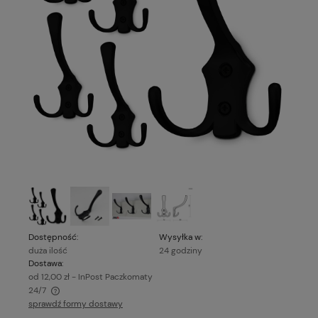
Dostępność:
Wysyłka w:
duża ilość
24 godziny
Dostawa:
od 12,00 zł
- InPost Paczkomaty
24/7
sprawdź formy dostawy
Cena nie zawiera ewentualnych kosztów płatności