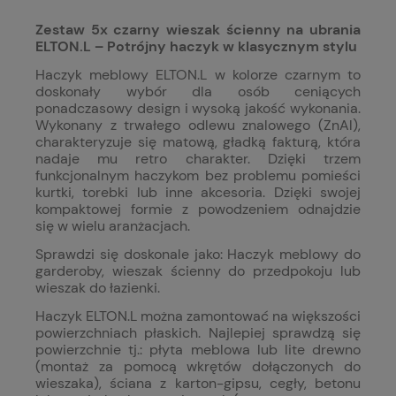
Zestaw 5x czarny wieszak ścienny na ubrania
ELTON.L – Potrójny haczyk w klasycznym stylu
Haczyk meblowy ELTON.L w kolorze czarnym to
doskonały wybór dla osób ceniących
ponadczasowy design i wysoką jakość wykonania.
Wykonany z trwałego odlewu znalowego (ZnAl),
charakteryzuje się matową, gładką fakturą, która
nadaje mu retro charakter.
Dzięki trzem
funkcjonalnym haczykom bez problemu pomieści
kurtki, torebki lub inne akcesoria. Dzięki swojej
kompaktowej formie z powodzeniem odnajdzie
się w wielu aranżacjach.
Sprawdzi się doskonale jako: Haczyk meblowy do
garderoby, wieszak ścienny do przedpokoju lub
wieszak do łazienki.
Haczyk ELTON.L można zamontować na większości
powierzchniach płaskich. Najlepiej sprawdzą się
powierzchnie tj.: płyta meblowa lub lite drewno
(montaż za pomocą wkrętów dołączonych do
wieszaka), ściana z karton-gipsu, cegły, betonu