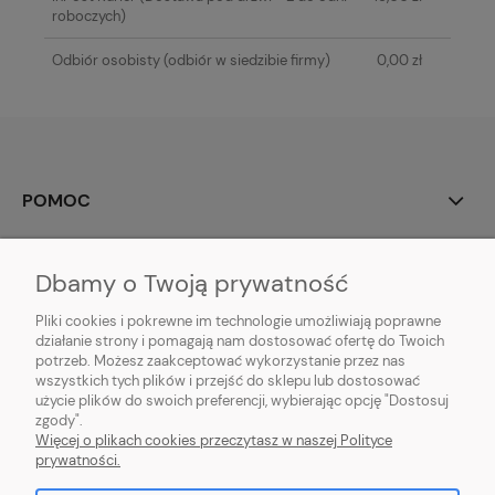
roboczych)
Odbiór osobisty
(odbiór w siedzibie firmy)
0,00 zł
POMOC
MOJE KONTO
Dbamy o Twoją prywatność
PŁATNOŚCI I DOSTAWA
Pliki cookies i pokrewne im technologie umożliwiają poprawne
działanie strony i pomagają nam dostosować ofertę do Twoich
potrzeb. Możesz zaakceptować wykorzystanie przez nas
INFORMACJE
wszystkich tych plików i przejść do sklepu lub dostosować
użycie plików do swoich preferencji, wybierając opcję "Dostosuj
O NAS
zgody".
Więcej o plikach cookies przeczytasz w naszej Polityce
prywatności.