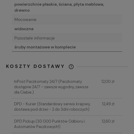
powierzchnie płaskie, ściana, płyta meblowa,
drewno
Mocowanie
widoczne
Pozostałe informacje
śruby montażowe w komplecie
KOSZTY DOSTAWY
CENA NIE ZAWIERA EWENTUALNYCH
KOSZTÓW PŁATNOŚCI
InPost Paczkomaty 24/7
(Paczkomaty
12,00 zł
dostępne 24/7 – zawsze wygodny, zawsze
dla Ciebie.)
DPD - Kurier
(Standardowy serwis krajowy,
12,49 zł
dostawa pod drzwi - 2 do 3dni roboczych)
DPD Pickup
(30 000 Punktów Odbioru i
12,60 zł
Automatów Paczkowych!)