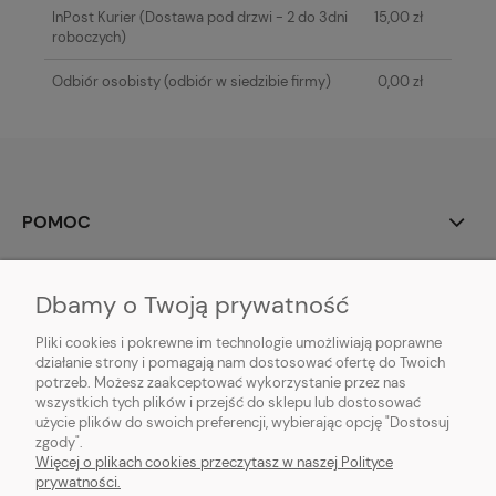
InPost Kurier
(Dostawa pod drzwi - 2 do 3dni
15,00 zł
roboczych)
Odbiór osobisty
(odbiór w siedzibie firmy)
0,00 zł
POMOC
MOJE KONTO
Dbamy o Twoją prywatność
PŁATNOŚCI I DOSTAWA
Pliki cookies i pokrewne im technologie umożliwiają poprawne
działanie strony i pomagają nam dostosować ofertę do Twoich
potrzeb. Możesz zaakceptować wykorzystanie przez nas
INFORMACJE
wszystkich tych plików i przejść do sklepu lub dostosować
użycie plików do swoich preferencji, wybierając opcję "Dostosuj
O NAS
zgody".
Więcej o plikach cookies przeczytasz w naszej Polityce
prywatności.