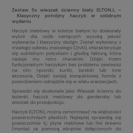
Zestaw 5x wieszak ścienny biały ELTON.L –
Klasyczny potrójny haczyk w solidnym
wydaniu
Haczyk meblowy w kolorze białym to doskonały
wybór dla osób ceniących wysoką jakość
wykonania i klasyczny design. Został wykonany z
trwałego odlewu znalowego (ZnAl), charakteryzuje
się subtelnym połyskiem i gładką fakturą, która
nadaje mu retro charakter.
Dzięki trzem
funkcjonalnym haczykom bez problemu zawiesisz
na nim ręczniki, kurtki, torebki lub inne
akcesoria. Dzięki swojej kompaktowej formie z
powodzeniem odnajdzie się w wielu aranżacjach.
Sprawdzi się doskonale jako: Wieszak ścienny do
łazienki, haczyk meblowy do garderoby lub
wieszak do przedpokoju.
Haczyk ELTON.L można zamontować na większości
powierzchniach płaskich. Najlepiej sprawdzą się
powierzchnie tj.: płyta meblowa lub lite drewno
(montaż za pomocą wkrętów dołączonych do