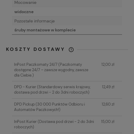
Mocowanie
widoczne
Pozostałe informacje
śruby montażowe w komplecie
KOSZTY DOSTAWY
CENA NIE ZAWIERA EWENTUALNYCH
KOSZTÓW PŁATNOŚCI
InPost Paczkomaty 24/7
(Paczkomaty
12,00 zł
dostępne 24/7 – zawsze wygodny, zawsze
dla Ciebie.)
DPD - Kurier
(Standardowy serwis krajowy,
12,49 zł
dostawa pod drzwi - 2 do 3dni roboczych)
DPD Pickup
(30 000 Punktów Odbioru i
12,60 zł
Automatów Paczkowych!)
InPost Kurier
(Dostawa pod drzwi - 2 do 3dni
15,00 zł
roboczych)