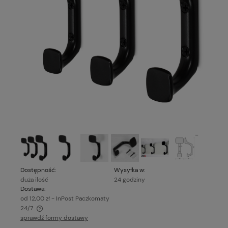
Dostępność:
Wysyłka w:
duża ilość
24 godziny
Dostawa:
od 12,00 zł
- InPost Paczkomaty
24/7
sprawdź formy dostawy
Cena nie zawiera ewentualnych kosztów płatności