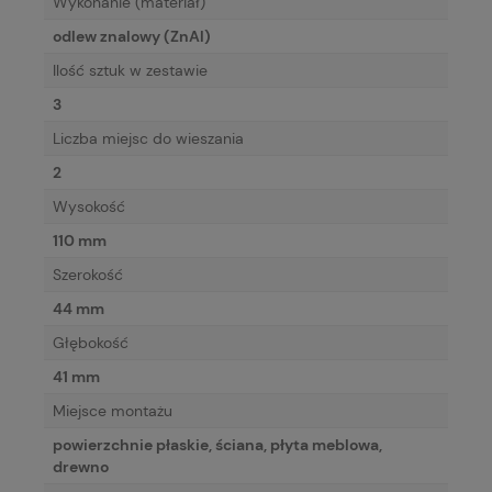
Wykonanie (materiał)
odlew znalowy (ZnAl)
Ilość sztuk w zestawie
3
Liczba miejsc do wieszania
2
Wysokość
110 mm
Szerokość
44 mm
Głębokość
41 mm
Miejsce montażu
powierzchnie płaskie, ściana, płyta meblowa,
drewno