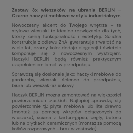
Zestaw 3x wieszaków na ubrania BERLIN –
Czarne haczyki meblowe w stylu industrialnym
Nowoczesny akcent do Twojego wnętrza – te
stylowe wieszaki to idealne rozwiązanie dla tych,
którzy cenią funkcjonalność i estetykę. Solidna
konstrukcja z odlewu ZnAl gwarantuje trwałość na
wiele lat, czarny kolor dodaje elegancji i świetnie
komponuje się z nowoczesnym wystrojem.
Haczyki BERLIN będą również praktycznym
uzupełnieniem lameli w przedpokoju.
Sprawdzą się doskonale jako: haczyki meblowe do
garderoby, wieszaki ścienne do przedpokoju,
biura lub wieszak łazienkowy
Haczyk BERLIN można zamontować na większości
powierzchniach płaskich. Najlepiej sprawdzą się
powierzchnie tj.: płyta meblowa lub lite drewno
(montaż za pomocą wkrętów dołączonych do
wieszaka), ściana z karton-gipsu, cegły, betonu
lub na płytkach ceramicznych (montaż za pomocą
kołków rozporowych - brak w zestawie)