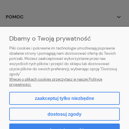
POMOC
MOJE KONTO
Dbamy o Twoją prywatność
PŁATNOŚCI I DOSTAWA
Pliki cookies i pokrewne im technologie umożliwiają poprawne
działanie strony i pomagają nam dostosować ofertę do Twoich
potrzeb. Możesz zaakceptować wykorzystanie przez nas
INFORMACJE
wszystkich tych plików i przejść do sklepu lub dostosować
użycie plików do swoich preferencji, wybierając opcję "Dostosuj
O NAS
zgody".
Więcej o plikach cookies przeczytasz w naszej Polityce
prywatności.
zaakceptuj tylko niezbędne
pokaż pełną wersję strony
dostosuj zgody
Sklep internetowy Shoper.pl