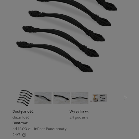
Dostępność:
Wysyłka w:
duża ilość
24 godziny
Dostawa:
od 12,00 zł
- InPost Paczkomaty
24/7