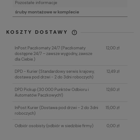
Pozostałe informacje
śruby montażowe w komplecie
KOSZTY DOSTAWY
CENA NIE ZAWIERA EWENTUALNYCH
KOSZTÓW PŁATNOŚCI
InPost Paczkomaty 24/7
(Paczkomaty
12,00 zł
dostępne 24/7 – zawsze wygodny, zawsze
dla Ciebie.)
DPD - Kurier
(Standardowy serwis krajowy,
12,49 zł
dostawa pod drzwi - 2 do 3dni roboczych)
DPD Pickup
(30 000 Punktów Odbioru i
12,60 zł
Automatów Paczkowych!)
InPost Kurier
(Dostawa pod drzwi - 2 do 3dni
15,00 zł
roboczych)
Odbiór osobisty
(odbiór w siedzibie firmy)
0,00 zł