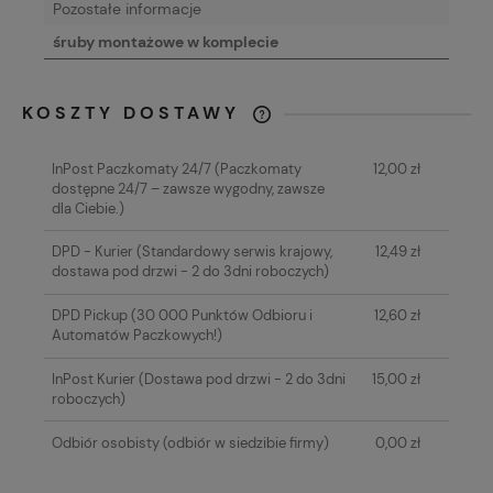
Pozostałe informacje
śruby montażowe w komplecie
KOSZTY DOSTAWY
CENA NIE ZAWIERA EWENTUALNYCH
KOSZTÓW PŁATNOŚCI
InPost Paczkomaty 24/7
(Paczkomaty
12,00 zł
dostępne 24/7 – zawsze wygodny, zawsze
dla Ciebie.)
DPD - Kurier
(Standardowy serwis krajowy,
12,49 zł
dostawa pod drzwi - 2 do 3dni roboczych)
DPD Pickup
(30 000 Punktów Odbioru i
12,60 zł
Automatów Paczkowych!)
InPost Kurier
(Dostawa pod drzwi - 2 do 3dni
15,00 zł
roboczych)
Odbiór osobisty
(odbiór w siedzibie firmy)
0,00 zł