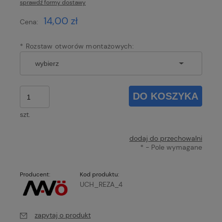
sprawdź formy dostawy
Cena nie zawiera ewentualnych kosztów płatności
14,00 zł
Cena:
*
Rozstaw otworów montażowych:
DO KOSZYKA
szt.
dodaj do przechowalni
*
- Pole wymagane
Producent:
Kod produktu:
UCH_REZA_4
zapytaj o produkt