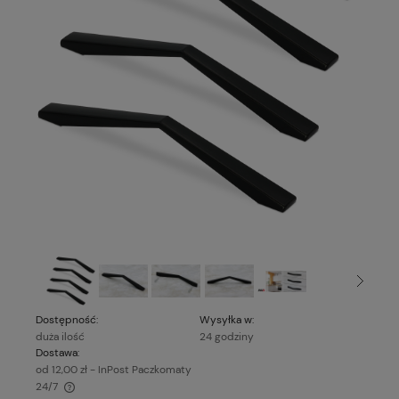
Dostępność:
Wysyłka w:
duża ilość
24 godziny
Dostawa:
od 12,00 zł
- InPost Paczkomaty
24/7