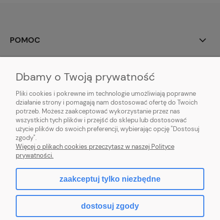
POMOC
MOJE KONTO
Dbamy o Twoją prywatność
PŁATNOŚCI I DOSTAWA
Pliki cookies i pokrewne im technologie umożliwiają poprawne
działanie strony i pomagają nam dostosować ofertę do Twoich
potrzeb. Możesz zaakceptować wykorzystanie przez nas
INFORMACJE
wszystkich tych plików i przejść do sklepu lub dostosować
użycie plików do swoich preferencji, wybierając opcję "Dostosuj
O NAS
zgody".
Więcej o plikach cookies przeczytasz w naszej Polityce
prywatności.
zaakceptuj tylko niezbędne
pokaż pełną wersję strony
dostosuj zgody
Sklep internetowy Shoper.pl