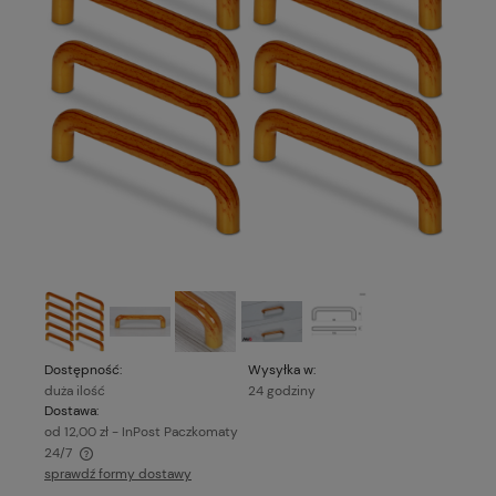
Dostępność:
Wysyłka w:
duża ilość
24 godziny
Dostawa:
od 12,00 zł
- InPost Paczkomaty
24/7
sprawdź formy dostawy
Cena nie zawiera ewentualnych kosztów płatności