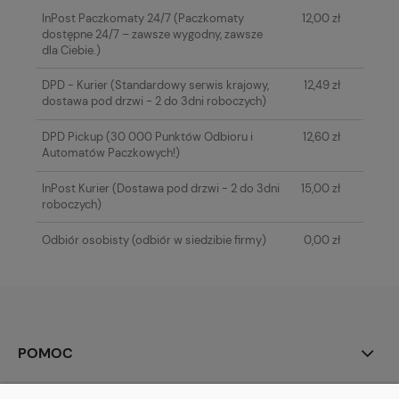
KOSZTÓW PŁATNOŚCI
InPost Paczkomaty 24/7
(Paczkomaty
12,00 zł
dostępne 24/7 – zawsze wygodny, zawsze
dla Ciebie.)
DPD - Kurier
(Standardowy serwis krajowy,
12,49 zł
dostawa pod drzwi - 2 do 3dni roboczych)
DPD Pickup
(30 000 Punktów Odbioru i
12,60 zł
Automatów Paczkowych!)
InPost Kurier
(Dostawa pod drzwi - 2 do 3dni
15,00 zł
roboczych)
Odbiór osobisty
(odbiór w siedzibie firmy)
0,00 zł
POMOC
MOJE KONTO