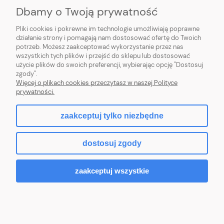
Dbamy o Twoją prywatność
PŁATNOŚCI I DOSTAWA
Pliki cookies i pokrewne im technologie umożliwiają poprawne
działanie strony i pomagają nam dostosować ofertę do Twoich
potrzeb. Możesz zaakceptować wykorzystanie przez nas
INFORMACJE
wszystkich tych plików i przejść do sklepu lub dostosować
użycie plików do swoich preferencji, wybierając opcję "Dostosuj
O NAS
zgody".
Więcej o plikach cookies przeczytasz w naszej Polityce
prywatności.
zaakceptuj tylko niezbędne
pokaż pełną wersję strony
dostosuj zgody
Sklep internetowy Shoper.pl
zaakceptuj wszystkie