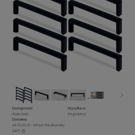
Dostępność:
Wysyłka w:
duża ilość
24 godziny
Dostawa:
od 12,00 zł
- InPost Paczkomaty
24/7