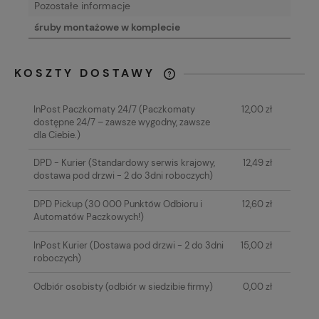
Pozostałe informacje
śruby montażowe w komplecie
KOSZTY DOSTAWY
CENA NIE ZAWIERA EWENTUALNYCH
KOSZTÓW PŁATNOŚCI
InPost Paczkomaty 24/7
(Paczkomaty
12,00 zł
dostępne 24/7 – zawsze wygodny, zawsze
dla Ciebie.)
DPD - Kurier
(Standardowy serwis krajowy,
12,49 zł
dostawa pod drzwi - 2 do 3dni roboczych)
DPD Pickup
(30 000 Punktów Odbioru i
12,60 zł
Automatów Paczkowych!)
InPost Kurier
(Dostawa pod drzwi - 2 do 3dni
15,00 zł
roboczych)
Odbiór osobisty
(odbiór w siedzibie firmy)
0,00 zł