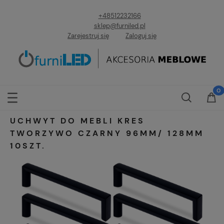
+48512232166
sklep@furniled.pl
Zarejestruj się
Zaloguj się
UCHWYT DO MEBLI KRES
TWORZYWO CZARNY 96MM/ 128MM
10SZT.