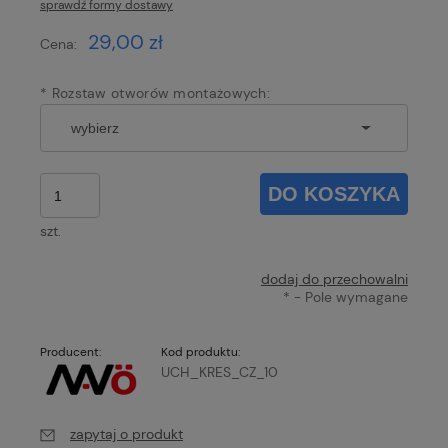
sprawdź formy dostawy
Cena nie zawiera ewentualnych kosztów płatności
29,00 zł
Cena:
*
Rozstaw otworów montażowych:
DO KOSZYKA
szt.
dodaj do przechowalni
*
- Pole wymagane
Producent:
Kod produktu:
UCH_KRES_CZ_10
zapytaj o produkt