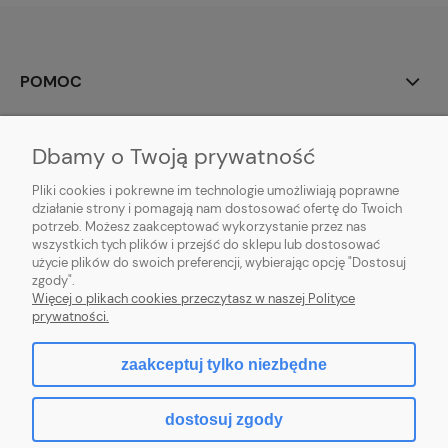
POMOC
MOJE KONTO
Dbamy o Twoją prywatność
PŁATNOŚCI I DOSTAWA
Pliki cookies i pokrewne im technologie umożliwiają poprawne
działanie strony i pomagają nam dostosować ofertę do Twoich
potrzeb. Możesz zaakceptować wykorzystanie przez nas
INFORMACJE
wszystkich tych plików i przejść do sklepu lub dostosować
użycie plików do swoich preferencji, wybierając opcję "Dostosuj
O NAS
zgody".
Więcej o plikach cookies przeczytasz w naszej Polityce
prywatności.
zaakceptuj tylko niezbędne
pokaż pełną wersję strony
dostosuj zgody
Sklep internetowy Shoper.pl