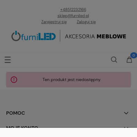
+48512232166
sklep@furniled.pl
Zarejestruj się
Zaloguj się
Ten produkt jest niedostępny.
POMOC
MOJE KONTO