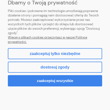
Dbamy o Twoją prywatność
PŁATNOŚCI I DOSTAWA
Pliki cookies i pokrewne im technologie umożliwiają poprawne
działanie strony i pomagają nam dostosować ofertę do Twoich
INFORMACJE
potrzeb. Możesz zaakceptować wykorzystanie przez nas
wszystkich tych plików i przejść do sklepu lub dostosować
O NAS
użycie plików do swoich preferencji, wybierając opcję "Dostosuj
zgody".
Więcej o plikach cookies przeczytasz w naszej Polityce
prywatności.
zaakceptuj tylko niezbędne
pokaż pełną wersję strony
dostosuj zgody
Sklep internetowy Shoper.pl
zaakceptuj wszystkie