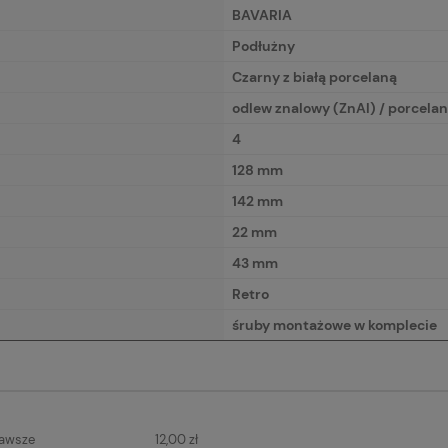
BAVARIA
Podłużny
Czarny z białą porcelaną
odlew znalowy (ZnAl) / porcela
4
128 mm
142 mm
22 mm
43 mm
Retro
śruby montażowe w komplecie
IERA
zawsze
12,00 zł