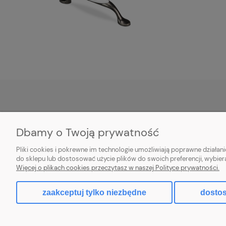
POMOC
MOJE KONTO
Dbamy o Twoją prywatność
Warunki zwrotów
Twoje zamówienia
Pliki cookies i pokrewne im technologie umożliwiają poprawne działa
Regulamin
Ustawienia konta
do sklepu lub dostosować użycie plików do swoich preferencji, wybier
Więcej o plikach cookies przeczytasz w naszej Polityce prywatności.
Przechowalnia
zaakceptuj tylko niezbędne
dostos