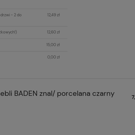
H KOSZTÓW
drzwi - 2 do
12,49 zł
zkowych!)
12,60 zł
15,00 zł
0,00 zł
bli BADEN znal/ porcelana czarny
7