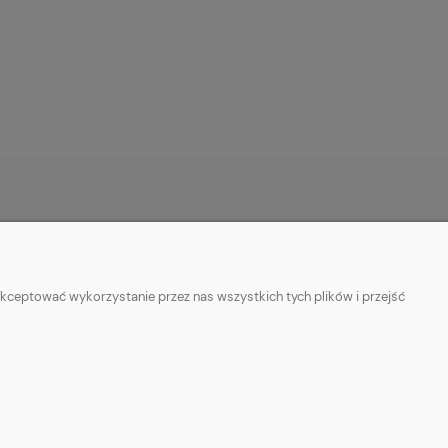
O NAS
ie
Kontakt z nami
kceptować wykorzystanie przez nas wszystkich tych plików i przejść
ości
Facebook
Informacje o sprzedawcy