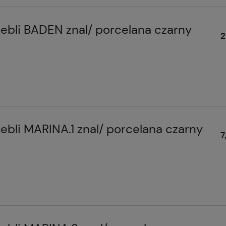
bli BADEN znal/ porcelana czarny
2
bli MARINA.1 znal/ porcelana czarny
7