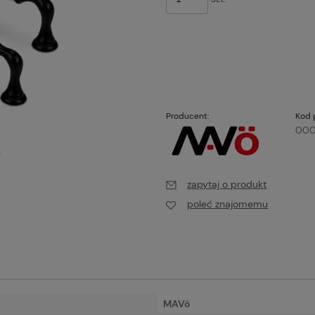
Producent:
Kod 
000
zapytaj o produkt
poleć znajomemu
MAVö