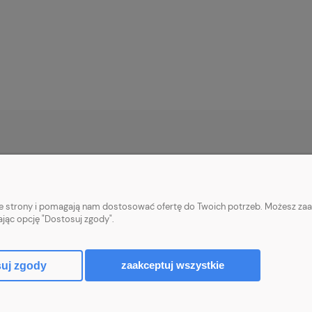
PŁATNOŚCI I DOSTAWA
INFORMACJE
Płatności za zamówienia
Informacje o cook
nie strony i pomagają nam dostosować ofertę do Twoich potrzeb. Możesz zaa
Wysyłka i koszty dostawy
Polityka prywatn
ając opcję "Dostosuj zgody".
Realizacja zamówień
Upusty i rabaty
zaakceptuj wszystkie
uj zgody
Sklep internetowy Shoper.pl