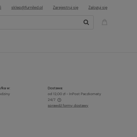
6
sklep@furniled.pl
Zarejestruj się
Zaloguj się
łka w:
Dostawa:
odziny
od 12,00 zł
- InPost Paczkomaty
24/7
sprawdź formy dostawy
awiera ewentualnych kosztów