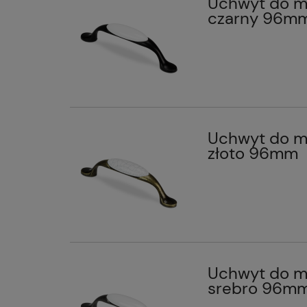
Uchwyt do me
czarny 96m
Uchwyt do me
złoto 96mm
Uchwyt do me
srebro 96m