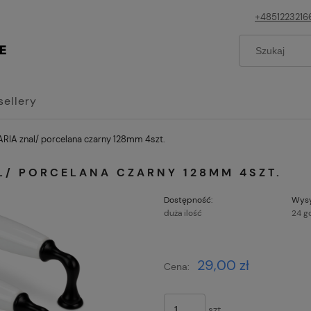
+4851223216
sellery
RIA znal/ porcelana czarny 128mm 4szt.
L/ PORCELANA CZARNY 128MM 4SZT.
Dostępność:
Wysy
duża ilość
24 g
Cena nie z
29,00 zł
Cena:
płatności
szt.