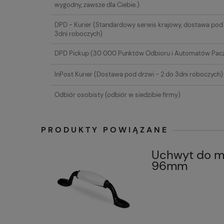
EWENTUALNYC
wygodny, zawsze dla Ciebie.)
PŁATNOŚCI
DPD - Kurier
(Standardowy serwis krajowy, dostawa pod 
3dni roboczych)
DPD Pickup
(30 000 Punktów Odbioru i Automatów Pac
InPost Kurier
(Dostawa pod drzwi - 2 do 3dni roboczych)
Odbiór osobisty
(odbiór w siedzibie firmy)
PRODUKTY POWIĄZANE
Uchwyt do me
96mm