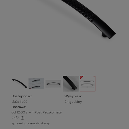
Dostępność:
Wysyłka w:
duża ilość
24 godziny
Dostawa:
od 12,00 zł
- InPost Paczkomaty
24/7
sprawdź formy dostawy
Cena nie zawiera ewentualnych kosztów płatności