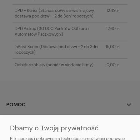
DPD - Kurier
(Standardowy serwis krajowy,
12,49 zł
dostawa pod drzwi - 2 do 3dni roboczych)
DPD Pickup
(30 000 Punktów Odbioru i
12,60 zł
Automatów Paczkowych!)
InPost Kurier
(Dostawa pod drzwi - 2 do 3dni
15,00 zł
roboczych)
Odbiór osobisty
(odbiór w siedzibie firmy)
0,00 zł
POMOC
MOJE KONTO
Dbamy o Twoją prywatność
PŁATNOŚCI I DOSTAWA
Pliki cookies i pokrewne im technologie umożliwiają poprawne