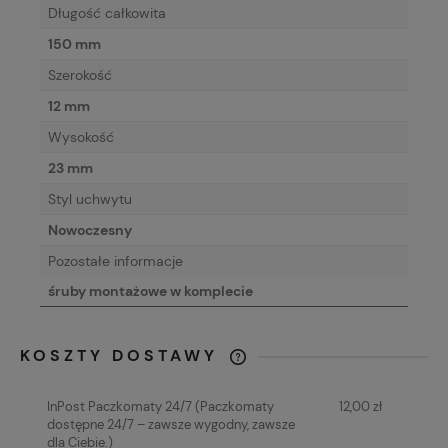
Długość całkowita
150 mm
Szerokość
12 mm
Wysokość
23 mm
Styl uchwytu
Nowoczesny
Pozostałe informacje
śruby montażowe w komplecie
KOSZTY DOSTAWY
CENA NIE ZAWIERA EWENTUALNYCH
KOSZTÓW PŁATNOŚCI
InPost Paczkomaty 24/7
(Paczkomaty
12,00 zł
dostępne 24/7 – zawsze wygodny, zawsze
dla Ciebie.)