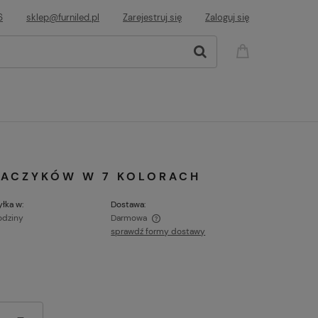
6
sklep@furniled.pl
Zarejestruj się
Zaloguj się
 HACZYKÓW W 7 KOLORACH
łka w:
Dostawa:
odziny
Darmowa
sprawdź formy dostawy
ie zawiera ewentualnych kosztów
ci