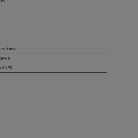
 cm
o betonu
OSPAN
PANDER