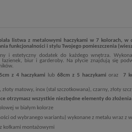
biała listwa z metalowymi haczykami w 7 kolorach, 
nia funkcjonalności i stylu Twojego pomieszczenia (wies
lny i estetyczny dodatek do każdego wnętrza. Wyko
azienek, biur i garderoby. Na płycie znajdują się pod
ników.
5cm z 4 haczykami
lub
68cm z 5 haczykami
oraz
7 k
, złoty matowy, inox (stal szczotkowana)
, czarny
,
złoty sz
ce otrzymasz wszystkie niezbędne elementy do złożenia
lowej w białym kolorze
ności od wybranego wariantu) wykonane z metalu wraz z 
z kołkami montażowymi