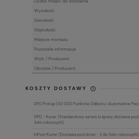
Liczba miejsc do wieszania
Wysokość
Szerokość
Głębokość
Miejsce montażu
Pozostałe informacje
Wzór / Producent
Obrzeże / Producent
KOSZTY DOSTAWY
CENA NIE ZAW
DPD Pickup
(30 000 Punktów Odbioru i Automatów Pac
EWENTUALNYC
PŁATNOŚCI
DPD - Kurier
(Standardowy serwis krajowy, dostawa pod 
3dni roboczych)
InPost Kurier
(Dostawa pod drzwi - 2 do 3dni roboczych)