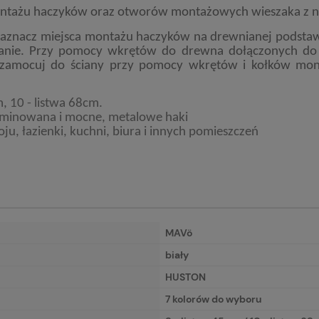
montażu haczyków oraz otworów montażowych wieszaka z n
zaznacz miejsca montażu haczyków na drewnianej podsta
ianie. Przy pomocy wkrętów do drewna dołączonych do 
 zamocuj do ściany przy pomocy wkrętów i kołków mon
, 10 - listwa 68cm.
laminowana i mocne, metalowe haki
u, łazienki, kuchni, biura i innych pomieszczeń
MAVö
biały
HUSTON
7 kolorów do wyboru