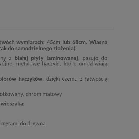
w dwóch wymiarach: 45cm lub 68cm. Własna
zak do samodzielnego złożenia)
nany z
białej płyty laminowanej
, pasuje do
wójne, metalowe haczyki, które umożliwiają
olorów haczyków
, dzięki czemu z łatwością
czotkowany, chrom matowy
 wieszaka:
wkrętami do drewna