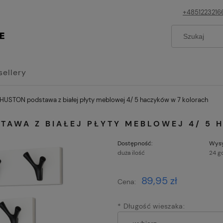
+4851223216
sellery
HUSTON podstawa z białej płyty meblowej 4/ 5 haczyków w 7 kolorach
TAWA Z BIAŁEJ PŁYTY MEBLOWEJ 4/ 5
Dostępność:
Wysy
duża ilość
24 g
Cena n
89,95 zł
Cena:
płatnoś
*
Długość wieszaka: