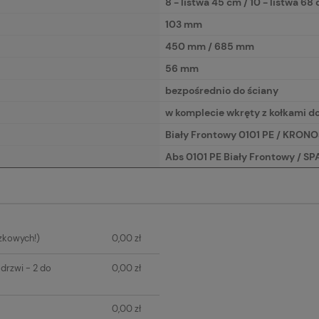
8 - listwa 45 cm / 10 - listwa 68
103 mm
450 mm / 685 mm
56 mm
bezpośrednio do ściany
w komplecie wkręty z kołkami d
Biały Frontowy 0101 PE / KRON
Abs 0101 PE Biały Frontowy / S
IERA
zkowych!)
0,00 zł
H KOSZTÓW
drzwi - 2 do
0,00 zł
0,00 zł