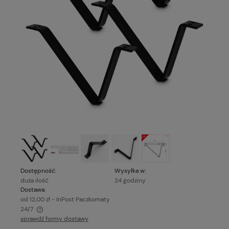
Dostępność:
Wysyłka w:
duża ilość
24 godziny
Dostawa:
od 12,00 zł
- InPost Paczkomaty
24/7
sprawdź formy dostawy
Cena nie zawiera ewentualnych kosztów płatności