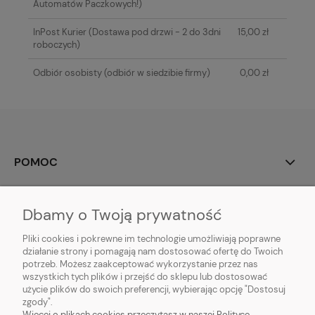
Automatów Paczkowych!)
InPost Kurier
(Dostawa pod drzwi - 2 do 3dni
15,00 zł
roboczych)
Odbiór osobisty
(odbiór w siedzibie firmy)
0,00 zł
POMOC
MOJE KONTO
Dbamy o Twoją prywatność
PŁATNOŚCI I DOSTAWA
Pliki cookies i pokrewne im technologie umożliwiają poprawne
działanie strony i pomagają nam dostosować ofertę do Twoich
potrzeb. Możesz zaakceptować wykorzystanie przez nas
INFORMACJE
wszystkich tych plików i przejść do sklepu lub dostosować
użycie plików do swoich preferencji, wybierając opcję "Dostosuj
O NAS
zgody".
Więcej o plikach cookies przeczytasz w naszej Polityce