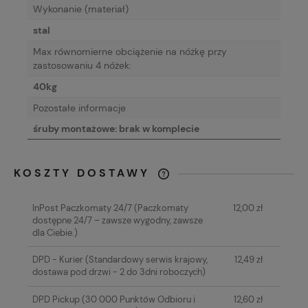
Wykonanie (materiał)
stal
Max równomierne obciążenie na nóżkę przy
zastosowaniu 4 nóżek:
40kg
Pozostałe informacje
śruby montażowe: brak w komplecie
KOSZTY DOSTAWY
CENA NIE ZAWIERA EWENTUALNYCH
KOSZTÓW PŁATNOŚCI
InPost Paczkomaty 24/7
(Paczkomaty
12,00 zł
dostępne 24/7 – zawsze wygodny, zawsze
dla Ciebie.)
DPD - Kurier
(Standardowy serwis krajowy,
12,49 zł
dostawa pod drzwi - 2 do 3dni roboczych)
DPD Pickup
(30 000 Punktów Odbioru i
12,60 zł