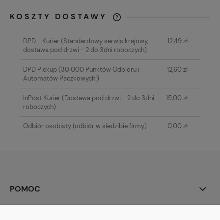
KOSZTY DOSTAWY
CENA NIE ZAWIERA EWENTUALNYCH
KOSZTÓW PŁATNOŚCI
DPD - Kurier
(Standardowy serwis krajowy,
12,49 zł
dostawa pod drzwi - 2 do 3dni roboczych)
DPD Pickup
(30 000 Punktów Odbioru i
12,60 zł
Automatów Paczkowych!)
InPost Kurier
(Dostawa pod drzwi - 2 do 3dni
15,00 zł
roboczych)
Odbiór osobisty
(odbiór w siedzibie firmy)
0,00 zł
POMOC
MOJE KONTO