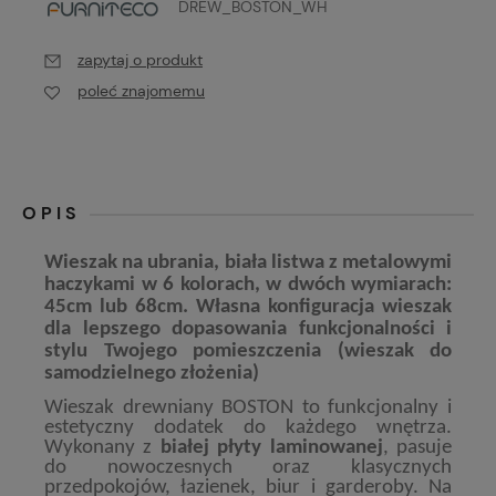
DREW_BOSTON_WH
zapytaj o produkt
poleć znajomemu
OPIS
Wieszak na ubrania, biała listwa z metalowymi
haczykami w 6 kolorach, w dwóch wymiarach:
45cm lub 68cm. Własna konfiguracja wieszak
dla lepszego dopasowania funkcjonalności i
stylu Twojego pomieszczenia (wieszak do
samodzielnego złożenia)
Wieszak drewniany BOSTON to funkcjonalny i
estetyczny dodatek do każdego wnętrza.
Wykonany z
białej płyty laminowanej
, pasuje
do nowoczesnych oraz klasycznych
przedpokojów, łazienek, biur i garderoby. Na