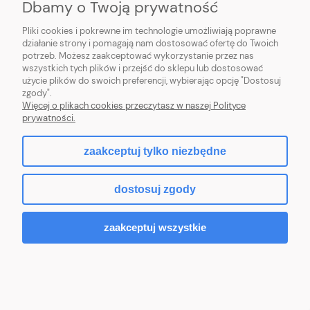
Dbamy o Twoją prywatność
PŁATNOŚCI I DOSTAWA
Pliki cookies i pokrewne im technologie umożliwiają poprawne
działanie strony i pomagają nam dostosować ofertę do Twoich
potrzeb. Możesz zaakceptować wykorzystanie przez nas
INFORMACJE
wszystkich tych plików i przejść do sklepu lub dostosować
użycie plików do swoich preferencji, wybierając opcję "Dostosuj
O NAS
zgody".
Więcej o plikach cookies przeczytasz w naszej Polityce
prywatności.
zaakceptuj tylko niezbędne
pokaż pełną wersję strony
dostosuj zgody
Sklep internetowy Shoper.pl
zaakceptuj wszystkie