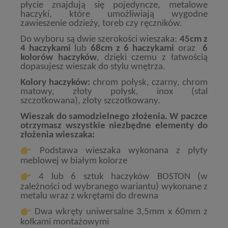
płycie znajdują się pojedyncze, metalowe
haczyki, które umożliwiają wygodne
zawieszenie odzieży, toreb czy ręczników.
Do wyboru są dwie szerokości wieszaka:
45cm z
4 haczykami
lub
68cm z 6 haczykami
oraz
6
kolorów haczyków
, dzięki czemu z łatwością
dopasujesz wieszak do stylu wnętrza.
Kolory haczyków:
chrom połysk, czarny, chrom
matowy, złoty połysk
, inox (stal
szczotkowana)
,
złoty szczotkowany.
Wieszak do samodzielnego złożenia. W paczce
otrzymasz wszystkie niezbędne elementy do
złożenia wieszaka:
Podstawa wieszaka wykonana z płyty
meblowej w białym kolorze
4 lub 6 sztuk haczyków BOSTON (w
zależności od wybranego wariantu) wykonane z
metalu wraz z wkrętami do drewna
Dwa wkręty uniwersalne 3,5mm x 60mm z
kołkami montażowymi