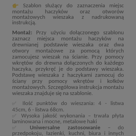
Szablon
służący do zaznaczenia miejsc
montażu haczyków oraz otworów
montażowych wieszaka z nadrukowaną
instrukcją.
Montaż:
Przy użyciu dołączonego szablonu
zaznacz miejsca montażu haczyków na
drewnianej podstawie wieszaka oraz dwa
otwory montażowe za pomocą których
zamocujesz wieszak na ścianie. Przy pomocy
wkrętów do drewna dołączonych do każdego
haczyka, przykręć je do podstawy wieszaka.
Podstawę wieszaka z haczykami zamocuj do
ściany przy pomocy wkrętów i kołków
montażowych. Szczegółowa instrukcja montażu
wieszaka znajduje się na szablonie.
✅
Ilość punktów do wieszania: 4 - listwa
45cm, 6 - listwa 68cm.
✅
Wysoka jakość wykonania – trwała płyta
laminowana i mocne, metalowe haki
✅
Uniwersalne zastosowanie
– do
przedpokoju, łazienki, kuchni, biura i innych