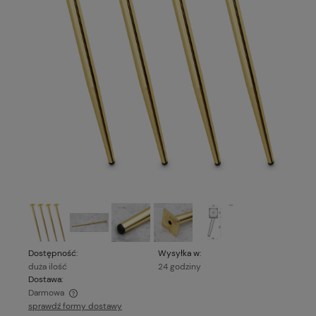
Dostępność:
Wysyłka w:
duża ilość
24 godziny
Dostawa:
Darmowa
sprawdź formy dostawy
Cena nie zawiera ewentualnych kosztów płatności