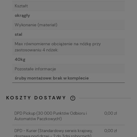
Kształt
okrągły
Wykonanie (materiał)
stal
Max równomierne obciążenie na nóżkę przy
zastosowaniu 4 nóżek:
40kg
Pozostałe informacje
śruby montażowe: brak w komplecie
KOSZTY DOSTAWY
CENA NIE ZAWIERA EWENTUALNYCH
KOSZTÓW PŁATNOŚCI
DPD Pickup
(30 000 Punktów Odbioru i
0,00 zł
Automatów Paczkowych!)
DPD - Kurier
(Standardowy serwis krajowy,
0,00 zł
dostawa pod drzwi - 2 do 3dni roboczych)