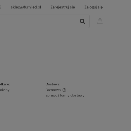
6
sklep@furniled.pl
Zarejestruj się
Zaloguj się
łka w:
Dostawa:
odziny
Darmowa
sprawdź formy dostawy
ie zawiera ewentualnych kosztów
ci