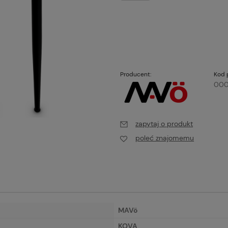
Producent:
Kod 
000
zapytaj o produkt
poleć znajomemu
MAVö
KOVA