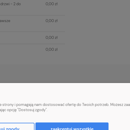
drzwi - 2 do
0,00 zł
zawsze
0,00 zł
0,00 zł
0,00 zł
PŁATNOŚCI I DOSTAWA
INFORMACJE
Płatności za zamówienia
Informacje o cook
nie strony i pomagają nam dostosować ofertę do Twoich potrzeb. Możesz zaa
Wysyłka i koszty dostawy
Polityka prywatn
ając opcję "Dostosuj zgody".
Realizacja zamówień
Upusty i rabaty
zaakceptuj wszystkie
uj zgody