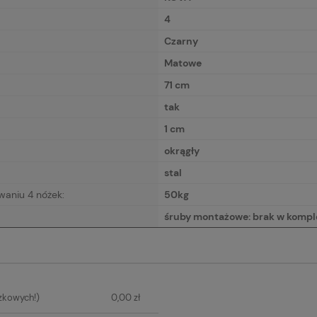
4
Czarny
Matowe
71 cm
tak
1 cm
okrągły
stal
waniu 4 nóżek:
50kg
śruby montażowe: brak w kompl
IERA
zkowych!)
0,00 zł
H KOSZTÓW