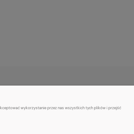
O NAS
ie
Kontakt z nami
kceptować wykorzystanie przez nas wszystkich tych plików i przejść
ości
Facebook
Informacje o sprzedawcy