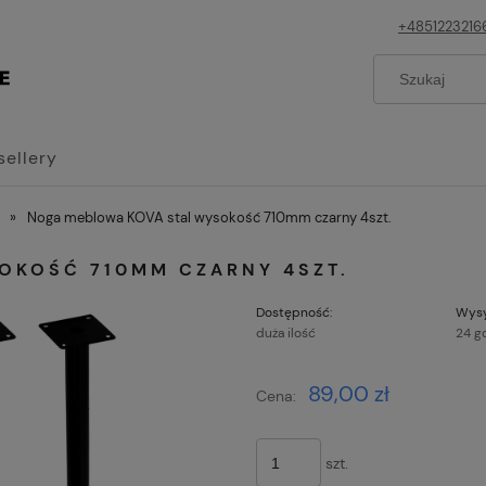
+4851223216
sellery
»
Noga meblowa KOVA stal wysokość 710mm czarny 4szt.
OKOŚĆ 710MM CZARNY 4SZT.
Dostępność:
Wysy
duża ilość
24 g
Cena n
89,00 zł
Cena:
płatnoś
szt.