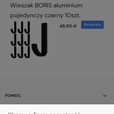
Wieszak BORIS aluminium
pojedynczy czarny 10szt.
Do koszyka
48,50 zł
POMOC
MOJE KONTO