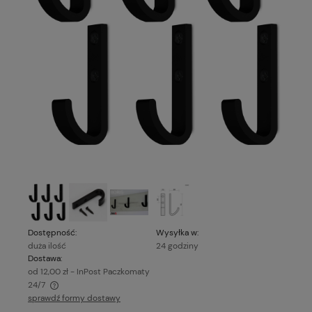
Dostępność:
Wysyłka w:
duża ilość
24 godziny
Dostawa:
od 12,00 zł
- InPost Paczkomaty
24/7
sprawdź formy dostawy
Cena nie zawiera ewentualnych kosztów płatności