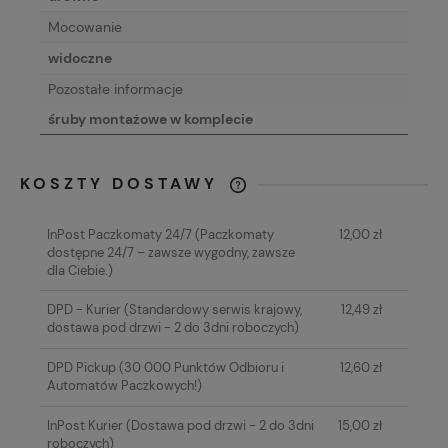
Mocowanie
widoczne
Pozostałe informacje
śruby montażowe w komplecie
KOSZTY DOSTAWY
CENA NIE ZAWIERA EWENTUALNYCH
KOSZTÓW PŁATNOŚCI
InPost Paczkomaty 24/7
(Paczkomaty
12,00 zł
dostępne 24/7 – zawsze wygodny, zawsze
dla Ciebie.)
DPD - Kurier
(Standardowy serwis krajowy,
12,49 zł
dostawa pod drzwi - 2 do 3dni roboczych)
DPD Pickup
(30 000 Punktów Odbioru i
12,60 zł
Automatów Paczkowych!)
InPost Kurier
(Dostawa pod drzwi - 2 do 3dni
15,00 zł
roboczych)