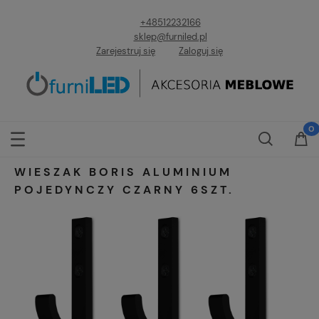
+48512232166
sklep@furniled.pl
Zarejestruj się
Zaloguj się
WIESZAK BORIS ALUMINIUM
POJEDYNCZY CZARNY 6SZT.