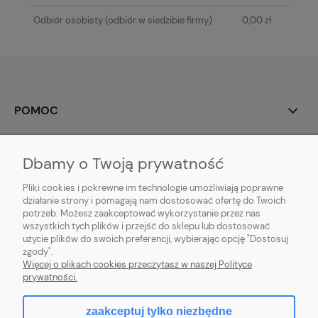
Odbiór osobisty
(odbiór w siedzibie firmy)
0,00 zł
POMOC
MOJE KONTO
Dbamy o Twoją prywatność
PŁATNOŚCI I DOSTAWA
Pliki cookies i pokrewne im technologie umożliwiają poprawne
działanie strony i pomagają nam dostosować ofertę do Twoich
potrzeb. Możesz zaakceptować wykorzystanie przez nas
INFORMACJE
wszystkich tych plików i przejść do sklepu lub dostosować
użycie plików do swoich preferencji, wybierając opcję "Dostosuj
O NAS
zgody".
Więcej o plikach cookies przeczytasz w naszej Polityce
prywatności.
zaakceptuj tylko niezbędne