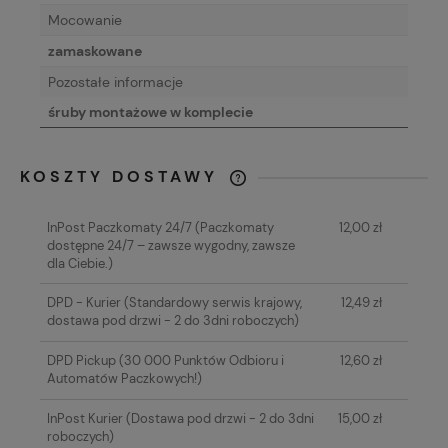
Mocowanie
zamaskowane
Pozostałe informacje
śruby montażowe w komplecie
KOSZTY DOSTAWY
CENA NIE ZAWIERA EWENTUALNYCH
KOSZTÓW PŁATNOŚCI
InPost Paczkomaty 24/7
(Paczkomaty
12,00 zł
dostępne 24/7 – zawsze wygodny, zawsze
dla Ciebie.)
DPD - Kurier
(Standardowy serwis krajowy,
12,49 zł
dostawa pod drzwi - 2 do 3dni roboczych)
DPD Pickup
(30 000 Punktów Odbioru i
12,60 zł
Automatów Paczkowych!)
InPost Kurier
(Dostawa pod drzwi - 2 do 3dni
15,00 zł
roboczych)