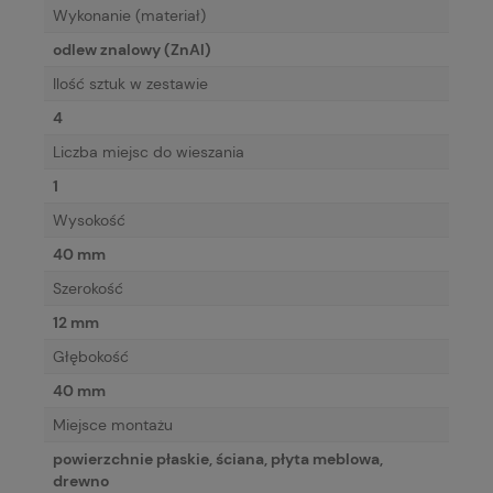
Wykonanie (materiał)
odlew znalowy (ZnAl)
Ilość sztuk w zestawie
4
Liczba miejsc do wieszania
1
Wysokość
40 mm
Szerokość
12 mm
Głębokość
40 mm
Miejsce montażu
powierzchnie płaskie, ściana, płyta meblowa,
drewno