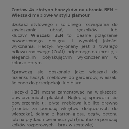
Zestaw 4x złotych haczyków na ubrania BEN –
Wieszaki meblowe w stylu glamour
Szukasz stylowego i solidnego rozwiązania do
zawieszania ubrań, ręczników lub
kluczy?
Wieszaki
BEN
to idealne połączenie
nowoczesnego designu i wysokiej jakości
wykonania. Haczyk wykonany jest z trwałego
odlewu znalowego (ZnAl), odpornego na korozję, z
eleganckim, połyskującym wykończeniem w
kolorze złotym.
Sprawdzą się doskonale jako: wieszaki do
łazienki, haczyki meblowe do garderoby, wieszaki
ścienne do przedpokoju lub biura.
Haczyki BEN można zamontować na większości
powierzchniach płaskich. Najlepiej sprawdzą się
powierzchnie tj.: płyta meblowa lub lite drewno
(montaż za pomocą wkrętów dołączonych do
wieszaka), ściana z karton-gipsu, cegły, betonu
lub na płytkach ceramicznych (montaż za pomocą
kołków rozporowych - brak w zestawie)